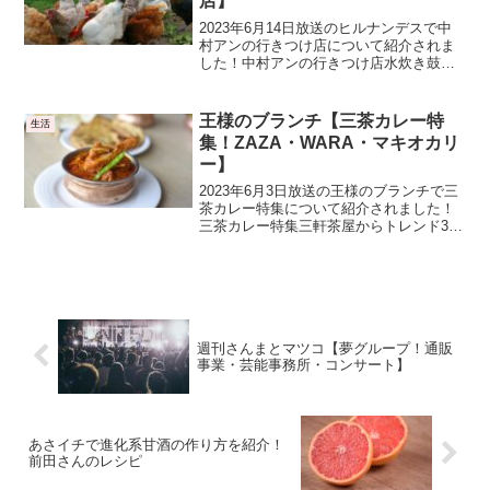
店】
2023年6月14日放送のヒルナンデスで中
村アンの行きつけ店について紹介されま
した！中村アンの行きつけ店水炊き鼓次
郎・水炊きの濃厚なスープにホロホロの
大山ドリが絶品です・鶏の唐揚げも大人
気です 300円・つくねもオススメだそう
王様のブランチ【三茶カレー特
生活
です・田町駅東...
集！ZAZA・WARA・マキオカリ
ー】
2023年6月3日放送の王様のブランチで三
茶カレー特集について紹介されました！
三茶カレー特集三軒茶屋からトレンド3店
を紹介します。三茶カリーZAZA・2種の
スパイスドライカリー 1000円 トロト
ロチーズと温玉をトッピングすると最高
SHIV...
週刊さんまとマツコ【夢グループ！通販
事業・芸能事務所・コンサート】
あさイチで進化系甘酒の作り方を紹介！
前田さんのレシピ