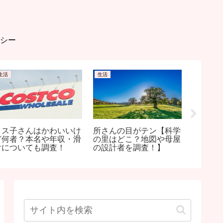
シー
生活
生活
生活
コス子さんはかわいいけ
所さんの目がテン【科学
ZIP【
ど何者？本名や年収・滑
の里はどこ？地図や母屋
ヤカン
舌についても調査！
の設計者を調査！】
あんこ