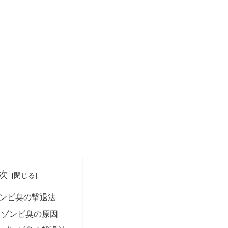
次
ンビ臭の撃退法
きゾンビ臭の原因