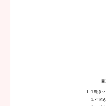
目
生乾きゾ
生乾