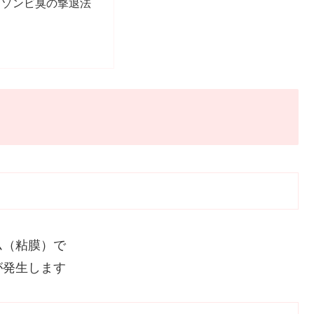
きゾンビ臭の撃退法
ム（粘膜）で
が発生します