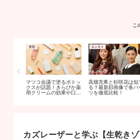
こ
美容
エンタメ
の蕎麦店
マツコ会議で塗るボトッ
高畑充希と杉咲花は似
芸能人御
クスが話題！きらびか薬
る？最新顔画像で各パ
報も！
用クリームの効果や口コ
ツを徹底比較！
ミも
カズレーザーと学ぶ【生乾きゾ