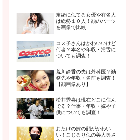
奈緒に似てる女優や有名人
は総勢１０人！顔のパーツ
を画像で比較
コス子さんはかわいいけど
何者？本名や年収・滑舌に
ついても調査！
荒川静香の夫は外科医？勤
務先や年収・名前も調査！
【顔画像あり】
松井秀喜は現在どこに住ん
でる？仕事・年収・嫁や子
供についても調査！
おたけの嫁の顔がかわい
い！こじるり似の美人奥さ