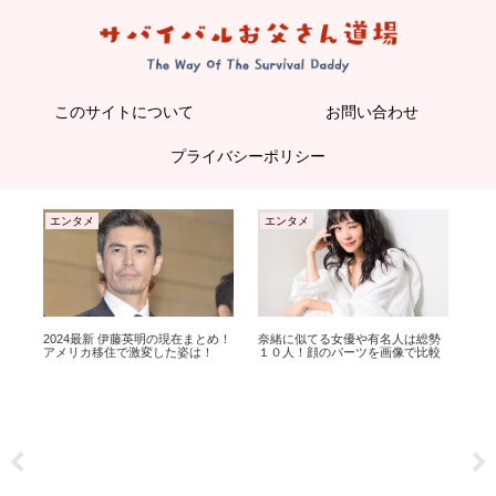
このサイトについて
お問い合わせ
プライバシーポリシー
エンタメ
エンタメ
エ
まと
2024最新 伊藤英明の現在まとめ！
奈緒に似てる女優や有名人は総勢
南
も
アメリカ移住で激変した姿は！
１０人！顔のパーツを画像で比較
母
査