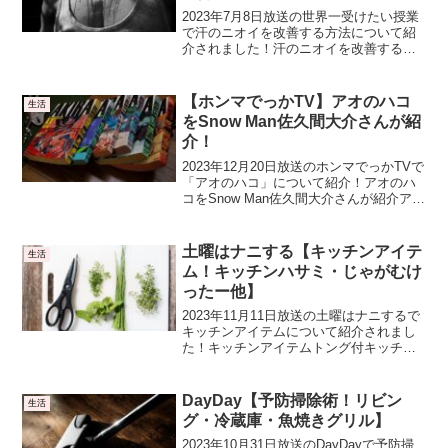
2023年7月8日放送の世界一受けたい授業
で汗のニオイを改善する方法について紹
介されました！汗のニオイを改善する方
法汗の臭いが臭くなる理由・肉や魚など
タンパク質を摂りすぎると汗からアンモ
ニア臭が出ます・汗腺が劣化すると汗を
【ホンマでっかTV】アオのハコ
生活
かきにくくなって老...
をSnow Man佐久間大介さんが紹
介！
2023年12月20日放送のホンマでっかTVで
「アオのハコ」について紹介！アオのハ
コをSnow Man佐久間大介さんが紹介アイ
ドル界随一のマンガ好きで、特に少女マ
ンガが大好きなSnow Manの佐久間大介さ
んが、今、週刊少年ジャンプで一番ア...
土曜はナニする【キッチンアイテ
生活
ム！キッチンハサミ・じゃがむけ
ったー他】
2023年11月11日放送の土曜はナニするで
キッチンアイテムについて紹介されまし
た！キッチンアイテムトング付キッチン
ハサミ1本3役のはさみです。ハサミの先
にトングが付いているんです。貝印 ト
ング付キッチンハサミ DH-2064 BKT-
DayDay【予防掃除術！リビン
生活
R3...
グ・冷蔵庫・魚焼きグリル】
2023年10月31日放送のDayDayで予防掃