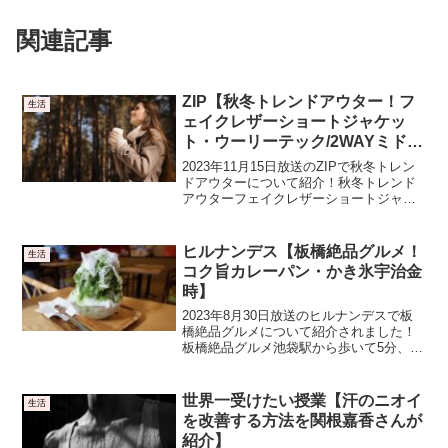
関連記事
ZIP【秋冬トレンドアウター！フ
生活
ェイクレザーショートジャケッ
ト・ウーリーテック/2WAYミドル
ケープコート】
2023年11月15日放送のZIPで秋冬トレン
ドアウターについて紹介！秋冬トレンド
アウターフェイクレザーショートジャケ
ット／MURUAトレンドのレザーをジャケ
ットデザインにアレンジしました。ショ
ート丈でスタイルアップも効果抜群で
ヒルナンデス【板橋絶品グルメ！
生活
す！オーバー...
コク旨カレーパン・かき氷宇治金
時】
2023年8月30日放送のヒルナンデスで板
橋絶品グルメについて紹介されました！
板橋絶品グルメ池袋駅から歩いて5分、全
長560mのハッピーロード大山商店街で、
絶品グルメを制覇します。・住所：東京
都板橋区５コク旨カレーパン揚げたてが
世界一受けたい授業【汗のニオイ
生活
食べれるよう...
を改善する方法を関根嘉香さんが
紹介】