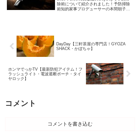
除術について紹介されました！予防掃除
術知的家事プロデューサーの本間朝子さ
んが教えてくれました。リビングリビン
グにある観葉植物や空気清浄機など重た
いものは、掃除するとき移動させるのが
大変です。そ...
DayDay【三軒茶屋の専門店！GYOZA
SHACK・かぼちゃ】
ホンマでっかTV【最新防犯アイテム！フ
ラッシュライト・電波遮断ポーチ・タイ
ヤロック】
コメント
コメントを書き込む