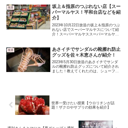
ピ鯖缶のトマト煮の材料（2人前）サバの
水煮缶 1缶ホールトマト缶 1/4缶タマネ
坂上＆指原のつぶれない店【スー
生活
ギ 1/...
パーマルヤス！平和台店などを紹
介】
2023年10月22日放送の坂上＆指原のつぶ
れない店でスーパーマルヤスについて紹
介！スーパーマルヤススーパーマルヤス
では、賞味期限切れなどの訳アリ商品を
激安の価格で販売しているんです。スー
パーマルヤス平和台店今回番組で紹介さ
あさイチでサンダルの靴擦れ防止
生活
れたのは、平和台...
グッズを佐々木恵さんが紹介！
2023年5月30日放送のあさイチでサンダ
ルの靴擦れ防止グッズについて紹介され
ました！教えてくれたのは、シューフィ
ッターの佐々木恵さんです。サンダルの
靴擦れ防止グッズサンダルのの靴擦れ防
止グッズ効果靴擦れを防ぐことができま
すサンダルの靴擦れ...
世界一受けたい授業【ウロリチンが話
題！ザクロやサプリの効果を紹介】