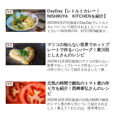
法汗の臭いが臭くなる理由・肉や魚など
タンパク質を摂りすぎると汗からアンモ
ニア臭が出ます・汗腺が劣化すると汗を
DayDay【レトルトカレー！
生活
かきにくくなって老...
NISHIKIYA KITCHENを紹介】
2023年6月27日放送のDayDayでレトルト
カレーについて紹介されました！レトル
トカレーNISHIKIYA KITCHEN銀座ロフ
トに店舗があるNISHIKIYA KITCHENの
レトルトカレーです・ガーリックシュリ
ンプカレー 420円...
マツコの知らない世界でホットプ
生活
レートで作るハンバーグ！黄川田
としえさんのレシピ
2023年11月28日放送のマツコの知らない
世界でホットプレートで作るハンバーグ
の作り方について紹介されました！教え
てくれたのは、料理家の黄川田としえさ
んです。ホットプレートひとつでごちそ
うごはんができちゃった100 楽天で購入
元気の時間で鯖缶のトマト煮の作
生活
ホットプレー...
り方を紹介！西﨑泰弘さんのレシ
ピ
2023年10月29日放送の元気の時間で鯖缶
のトマト煮の作り方について紹介されま
した！教えてくれたのは、医学博士の西
﨑泰弘さんです。鯖缶のトマト煮のレシ