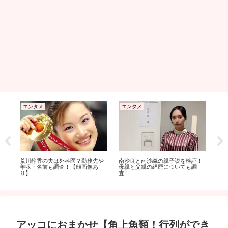
エンタメ
エンタメ
エ
勢
荒川静香の夫は外科医？勤務先や
南沙良と南沙織の親子説を検証！
ハコ
較
年収・名前も調査！【顔画像あ
母親と父親の経歴についても調
ひ
り】
査！
番
アッコにおまかせ【角上魚類！行列ができ