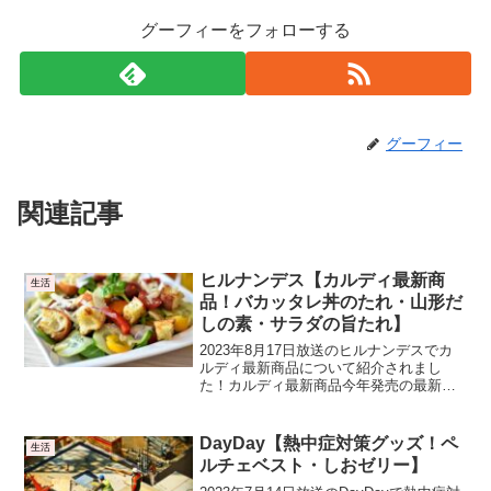
グーフィーをフォローする
グーフィー
関連記事
ヒルナンデス【カルディ最新商
生活
品！バカッタレ丼のたれ・山形だ
しの素・サラダの旨たれ】
2023年8月17日放送のヒルナンデスでカ
ルディ最新商品について紹介されまし
た！カルディ最新商品今年発売の最新商
品が紹介されました。バカッタレ丼のた
れバカッタレ丼のたれ 1人前×2袋入 バカ
タレ丼のたれ ばかったれ丼 甘口醤油ベー
DayDay【熱中症対策グッズ！ペ
生活
ス 醤油だ...
ルチェベスト・しおゼリー】