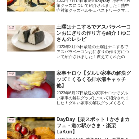
2023年7月14日放送のDayDayで熱中症対
策グッズについて紹介されました！熱中
症対策グッズペルチェベストワークマン
から発売されてるベストです。背中の部
分にアルミプレートが埋め込まれてお
り、最大で10℃まで冷やしてくれます。
土曜はナニするでアスパラベーコ
生活
ファン付ウエ...
ンおにぎりの作り方を紹介！ゆこ
さんのレシピ
2023年3月25日放送の土曜はナニするで
アスパラベーコンおにぎりの作り方につ
いて紹介されました！教えてくれたの
は、おにぎり作家のゆこさんです。アス
パラベーコンおにぎりのレシピアスパラ
ベーコンおにぎりの材料・ご飯 ３００
家事ヤロウ【ダルい家事の解決グ
生活
ｇ・アスパラガス 2...
ッズ！くるくる排水溝キャッチ
他】
2023年6月27日放送の家事ヤロウでダル
い家事の解決グッズについて紹介されま
した！ダルい家事の解決グッズくるくる
排水溝キャッチ・お風呂の排水溝の髪の
毛を掃除します・ＤＡＩＳＯで110円オキ
シクリーン・エアコンのフィルターの汚
DayDay【栗スポット！かさまカ
生活
れを落とします...
フェ・道の駅かさま・楽栗
LaKuri】