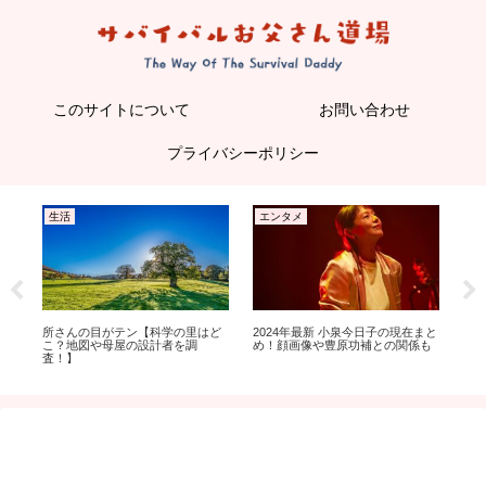
このサイトについて
お問い合わせ
プライバシーポリシー
生活
エンタメ
生
が
所さんの目がテン【科学の里はど
2024年最新 小泉今日子の現在まと
ZI
を
こ？地図や母屋の設計者を調
め！顔画像や豊原功補との関係も
ニ
査！】
店