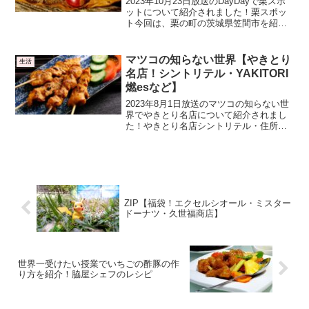
2023年10月23日放送のDayDayで栗スポ
ットについて紹介されました！栗スポッ
ト今回は、栗の町の茨城県笠間市を紹介
です。笠間市は、栗の栽培面積、収穫量
ともに全国1位で、栗農家は600以上ある
そうです。かさまカフェこちらの大人気
マツコの知らない世界【やきとり
生活
は、「か...
名店！シントリテル・YAKITORI
燃esなど】
2023年8月1日放送のマツコの知らない世
界でやきとり名店について紹介されまし
た！やきとり名店シントリテル・住所：
東京都大田区大森北１丁目３−１・営業時
間：情報なしYAKITORI燃es・住所：東
京都港区六本木７丁目１３−１０・営業時
間：1...
ZIP【福袋！エクセルシオール・ミスター
ドーナツ・久世福商店】
世界一受けたい授業でいちごの酢豚の作
り方を紹介！脇屋シェフのレシピ